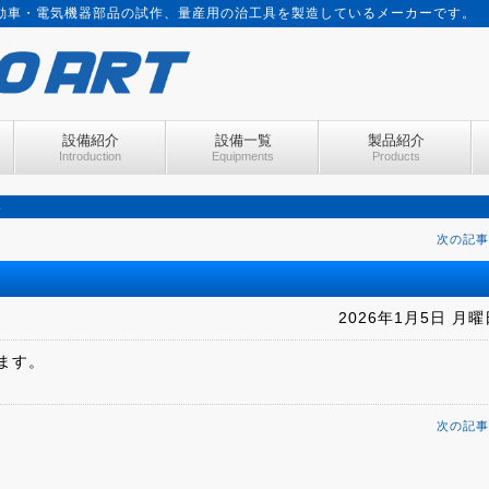
動車・電気機器部品の試作、量産用の治工具を製造しているメーカーです。
設備紹介
設備一覧
製品紹介
Introduction
Equipments
Products
ら
次の記事
2026年1月5日 月曜
ます。
次の記事